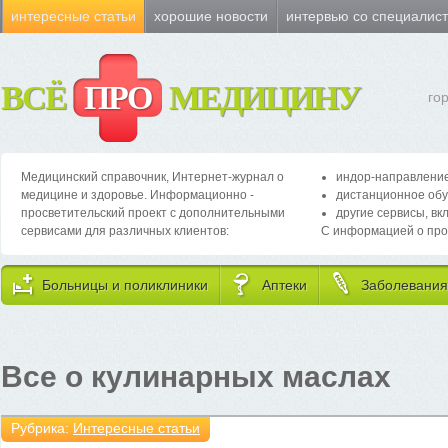
интересные статьи
хорошие новости
интервью со специалис
ВСЁ
ПРО
МЕДИЦИНУ
го
Медицинский справочник, Интернет-журнал о
индор-направление
медицине и здоровье. Информационно -
дистанционное обу
просветительский проект с дополнительными
другие сервисы, вк
сервисами для различных клиентов:
С информацией о про
Больницы и поликлиники
Аптеки
Заболевания
Все о кулинарных маслах
Рубрика:
Интересные статьи