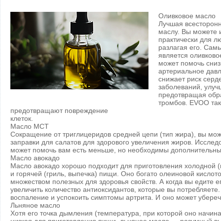
Оливковое масло
Лучшая всесторонн
маслу. Вы можете 
практически для л
разлагая его. Сам
является оливково
может помочь сниз
артериальное давл
снижает риск серд
заболеваний, улуч
предотвращая обр
тромбов. EVOO так
предотвращают повреждение
клеток.
Масло МСТ
Сокращение от триглицеридов средней цепи (тип жира), вы може
заправки для салатов для здорового увеличения жиров. Исследо
может помочь вам есть меньше, но необходимы дополнительны
Масло авокадо
Масло авокадо хорошо подходит для приготовления холодной (в
и горячей (гриль, выпечка) пищи. Оно богато олеиновой кислото
множеством полезных для здоровья свойств. А когда вы едите е
увеличить количество антиоксидантов, которые вы потребляете
воспаление и успокоить симптомы артрита. И оно может убереч
Льняное масло
Хотя его точка дымления (температура, при которой оно начин