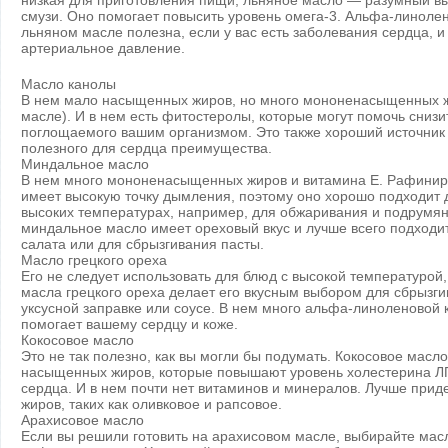
низкая для приготовления пищи, льняное масло — разумный вы
смузи. Оно помогает повысить уровень омега-3. Альфа-линолен
льняном масле полезна, если у вас есть заболевания сердца, и
артериальное давление.
Масло канолы
В нем мало насыщенных жиров, но много мононенасыщенных жи
масле). И в нем есть фитостеролы, которые могут помочь снизи
поглощаемого вашим организмом. Это также хороший источник 
полезного для сердца преимущества.
Миндальное масло
В нем много мононенасыщенных жиров и витамина Е. Рафини
имеет высокую точку дымления, поэтому оно хорошо подходит 
высоких температурах, например, для обжаривания и подрум
миндальное масло имеет ореховый вкус и лучше всего подходит
салата или для сбрызгивания пасты.
Масло грецкого ореха
Его не следует использовать для блюд с высокой температурой,
масла грецкого ореха делает его вкусным выбором для сбрызг
уксусной заправке или соусе. В нем много альфа-линоленовой к
помогает вашему сердцу и коже.
Кокосовое масло
Это не так полезно, как вы могли бы подумать. Кокосовое масло
насыщенных жиров, которые повышают уровень холестерина Л
сердца. И в нем почти нет витаминов и минералов. Лучше пр
жиров, таких как оливковое и рапсовое.
Арахисовое масло
Если вы решили готовить на арахисовом масле, выбирайте масл