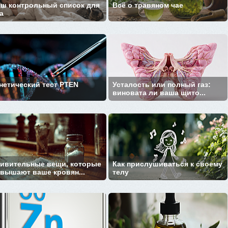
ш контрольный список для
Всё о травяном чае
а
нетический тест PTEN
Усталость или полный газ:
виновата ли ваша щито...
ивительные вещи, которые
Как прислушиваться к своему
вышают ваше кровян...
телу