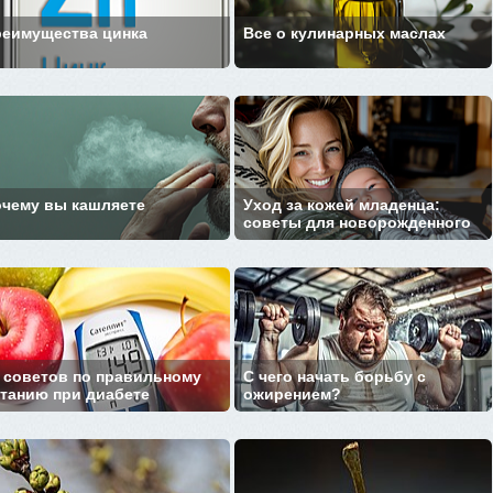
еимущества цинка
Все о кулинарных маслах
чему вы кашляете
Уход за кожей младенца:
советы для новорожденного
 советов по правильному
С чего начать борьбу с
танию при диабете
ожирением?