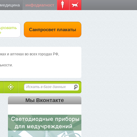
 медицина
инфодиагност
ировать
Санпросвет плакаты
е
х и аптеках во всех городах РФ,
ьности.
Мы Вконтакте