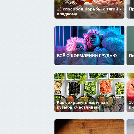
13 способов борьбы с тягой к
Пр
сладкому
ВСЁ О КОРМЛЕНИИ ГРУДЬЮ
По
Как сохранить желчный
10
пузырь счастливым
пи