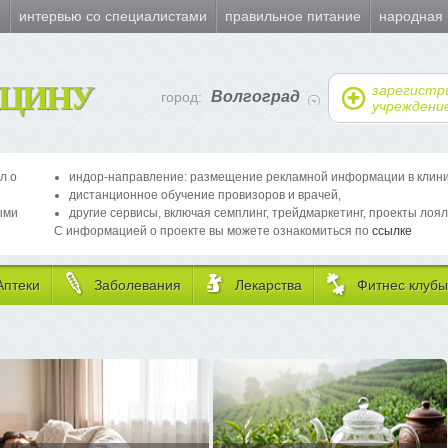
и
интервью со специалистами
правильное питание
народная
ЦИНУ
зарегистр
Волгоград
город:
учреждени
л о
индор-направление: размещение рекламной информации в клиника
дистанционное обучение провизоров и врачей,
ыми
другие сервисы, включая семплинг, трейдмаркетинг, проекты лоял
С информацией о проекте вы можете ознакомиться по
ссылке
Аптеки
Заболевания
Лекарства
Фитнес клубы