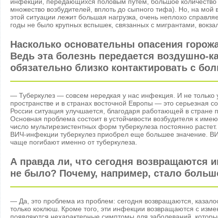
инфекций, передающихся половым путем, большое количество п
множество возбудителей, вплоть до сыпного тифа). Но, на мой 
этой ситуации лежит большая нагрузка, очень неплохо справля
годы не было крупных вспышек, связанных с мигрантами, вокз
Насколько основательны опасения горожа
Ведь эта болезнь передается воздушно-к
обязательно близко контактировать с бо
— Туберкулез — совсем нередкая у нас инфекция. И не только у
пространстве и в странах восточной Европы — это серьезная с
России ситуация улучшается, благодаря работающей в стране 
Основная проблема состоит в устойчивости возбудителя к име
число мультирезистентных форм туберкулеза постоянно растет.
ВИЧ-инфекции туберкулез приобрел еще большее значение. В
чаще погибают именно от туберкулеза.
А правда ли, что сегодня возвращаются 
не было? Почему, например, стало боль
— Да, это проблема из проблем: сегодня возвращаются, казало
только коклюш. Кроме того, эти инфекции возвращаются с изме
появляются нехарактерные симптомы для заболеваний, которые 