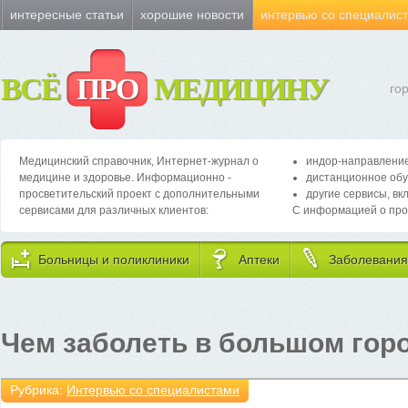
интересные статьи
хорошие новости
интервью со специалис
ВСЁ
ПРО
МЕДИЦИНУ
го
Медицинский справочник, Интернет-журнал о
индор-направление
медицине и здоровье. Информационно -
дистанционное обу
просветительский проект с дополнительными
другие сервисы, вк
сервисами для различных клиентов:
С информацией о про
Больницы и поликлиники
Аптеки
Заболевания
Чем заболеть в большом гор
Рубрика:
Интервью со специалистами