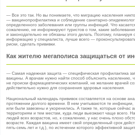
— Все это так. Но вы понимаете, что миграцию населения никто
— вакцинопрофилактика и соблюдение санитарно-эпидемиологи
определенного заболевания или группы инфекций. Что касается 
сожалению, не информируют туристов о том, какие заболевания 
и законодательно не обязаны этого делать. Поэтому, планируя 
информацию у специалиста, лучше всего — проконсультироватьс
риски, сделать прививки.
Как жителю мегаполиса защищаться от ин
— Самая надежная защита — специфическая профилактика заб
вакцины. А врачам нужно найти способ объяснить населению, 
не происки фармацевтических компаний, не желание врачей соз
действительно нужно для сохранения здоровья населения.
Национальный календарь прививок составляется на основе ана
протяжении долгого времени. В нем учитываются те инфекции, 
или были завезены и укоренились. А также те, которые сейчас
территориям и тем местам, куда люди выезжают чаще всего. Н
людей всех возрастов, но, к сожалению, у нас очень плохо обс
возрасте. Каждая вакцина имеет свой определенный срок действ
пять-семь лет и т.д.), по истечении которого эффективной защит