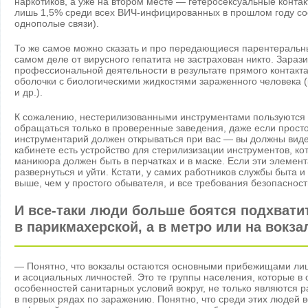
наркотиков, а уже на втором месте — гетеросексуальные конт
лишь 1,5% среди всех ВИЧ-инфицированных в прошлом году с
однополые связи).
То же самое можно сказать и про передающиеся парентеральн
самом деле от вирусного гепатита не застрахован никто. Зараз
профессиональной деятельности в результате прямого контакт
оболочки с биологическими жидкостями зараженного человека 
и др.).
К сожалению, нестерилизованными инструментами пользуются 
обращаться только в проверенные заведения, даже если просто
инструментарий должен открываться при вас — вы должны виде
кабинете есть устройство для стерилизизации инструментов, ко
маникюра должен быть в перчатках и в маске. Если эти элеме
развернуться и уйти. Кстати, у самих работников службы быта 
выше, чем у простого обывателя, и все требования безопасност
И все-таки люди больше боятся подхватит
в парикмахерской, а в метро или на вокза
— Понятно, что вокзалы остаются основными прибежищами лиц
и асоциальных личностей. Это те группы населения, которые в 
особенностей санитарных условий вокруг, не только являются р
в первых рядах по заражению. Понятно, что среди этих людей 