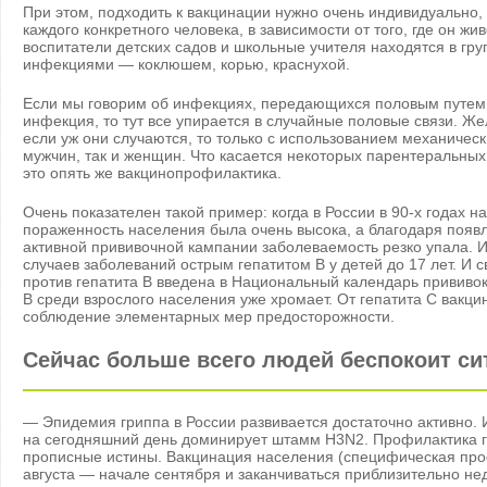
При этом, подходить к вакцинации нужно очень индивидуально,
каждого конкретного человека, в зависимости от того, где он жи
воспитатели детских садов и школьные учителя находятся в гр
инфекциями — коклюшем, корью, краснухой.
Если мы говорим об инфекциях, передающихся половым путем,
инфекция, то тут все упирается в случайные половые связи. Же
если уж они случаются, то только с использованием механическ
мужчин, так и женщин. Что касается некоторых парентеральны
это опять же вакцинопрофилактика.
Очень показателен такой пример: когда в России в 90-х годах на
пораженность населения была очень высока, а благодаря появл
активной прививочной кампании заболеваемость резко упала. 
случаев заболеваний острым гепатитом В у детей до 17 лет. И с
против гепатита В введена в Национальный календарь прививок
В среди взрослого населения уже хромает. От гепатита C вакцины
соблюдение элементарных мер предосторожности.
Сейчас больше всего людей беспокоит си
— Эпидемия гриппа в России развивается достаточно активно. 
на сегодняшний день доминирует штамм H3N2. Профилактика гр
прописные истины. Вакцинация населения (специфическая про
августа — начале сентября и заканчиваться приблизительно не