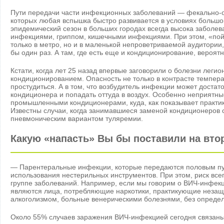
Пути передачи части инфекционных заболеваний — фекально-о
которых любая вспышка быстро развивается в условиях большой
эпидемический сезон в больших городах всегда высока заболе
инфекциями, гриппом, кишечными инфекциями. При этом, «по
только в метро, но и в маленькой непроветриваемой аудитории, 
бы один раз. А там, где есть еще и кондиционирование, вероят
Кстати, когда лет 25 назад впервые заговорили о болезни легио
кондиционированием. Опасность не только в контрасте темпе
простудиться. А в том, что возбудитель инфекции может достат
кондиционера и попадать оттуда в воздух. Особенно неприятные
промышленными кондиционерами, куда, как показывает практик
Известны случаи, когда занимавшиеся заменой кондиционеров с
пневмоническим вариантом туляремии.
Какую «напасть» Вы бы поставили на вто
— Парентеральные инфекции, которые передаются половым путе
использования нестерильных инструментов. При этом, риск все
группе заболеваний. Например, если мы говорим о ВИЧ-инфекц
являются лица, потребляющие наркотики, практикующие неза
алкоголизмом, больные венерическими болезнями, без определ
Около 55% случаев заражения ВИЧ-инфекцией сегодня связан