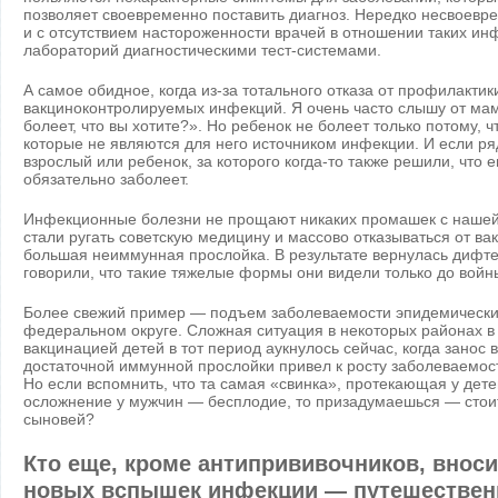
позволяет своевременно поставить диагноз. Нередко несвоевре
и с отсутствием настороженности врачей в отношении таких и
лабораторий диагностическими тест-системами.
А самое обидное, когда из-за тотального отказа от профилакти
вакциноконтролируемых инфекций. Я очень часто слышу от мам
болеет, что вы хотите?». Но ребенок не болеет только потому, 
которые не являются для него источником инфекции. И если 
взрослый или ребенок, за которого когда-то также решили, что е
обязательно заболеет.
Инфекционные болезни не прощают никаких промашек с нашей
стали ругать советскую медицину и массово отказываться от ва
большая неиммунная прослойка. В результате вернулась дифте
говорили, что такие тяжелые формы они видели только до войн
Более свежий пример — подъем заболеваемости эпидемически
федеральном округе. Сложная ситуация в некоторых районах в 
вакцинацией детей в тот период аукнулось сейчас, когда занос 
достаточной иммунной прослойки привел к росту заболеваемост
Но если вспомнить, что та самая «свинка», протекающая у дете
осложнение у мужчин — бесплодие, то призадумаешься — стоит
сыновей?
Кто еще, кроме антипрививочников, вноси
новых вспышек инфекции — путешествен