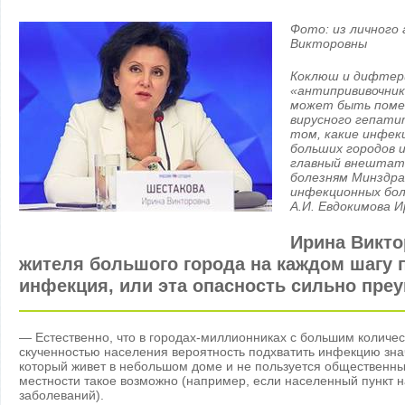
Фото: из личного
Викторовны
Коклюш и дифтери
«антипрививочник
может быть поме
вирусного гепати
том, какие инфек
больших городов 
главный внештат
болезням Минздра
инфекционных бол
А.И. Евдокимова 
Ирина Викто
жителя большого города на каждом шагу 
инфекция, или эта опасность сильно пр
— Естественно, что в городах-миллионниках с большим количе
скученностью населения вероятность подхватить инфекцию зна
который живет в небольшом доме и не пользуется общественны
местности такое возможно (например, если населенный пункт н
заболеваний).