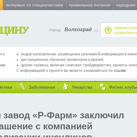
и
интервью со специалистами
правильное питание
народная
ЦИНУ
зарегистр
Волгоград
город:
учреждени
л о
индор-направление: размещение рекламной информации в клиника
дистанционное обучение провизоров и врачей,
ыми
другие сервисы, включая семплинг, трейдмаркетинг, проекты лоял
С информацией о проекте вы можете ознакомиться по
ссылке
Аптеки
Заболевания
Лекарства
Фитнес клубы
 завод «Р-Фарм» заключил
лашение с компанией