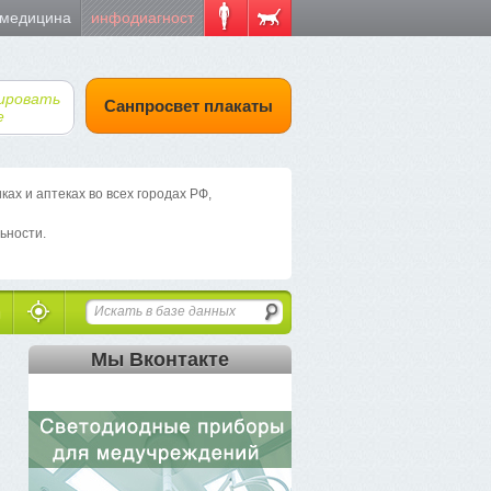
 медицина
инфодиагност
ировать
Санпросвет плакаты
е
х и аптеках во всех городах РФ,
ьности.
Мы Вконтакте