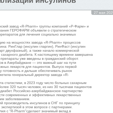
лизации инсулинов
27 мая 202
анский завод «R-Pharm» группы компаний «Р-Фарм» и
мпания ГЕРОФАРМ объявили о стратегическом
 препаратов для лечения социально значимых
цию на мощностях завода «R-Pharm» процессов
лина: РинГлар (инсулин гларгин), РинФаст (инсулин
арт двухфазный), а также начало коммерческой
 сахарного диабета. К настоящему времени завершена
 препараты уже введены в гражданский оборот.
ов в Азербайджане — это важный шаг на пути
жных лекарств для пациентов. Выпуск первой
у готовность и дальше обеспечивать рынок
етила генеральный директор завода «R-
а статистики, в 2023 году число больных сахарным
олее 320 тысяч человек, из них 30 тысячам пациентов
диабет. Российско-азербайджанское партнерство
сти современных и эффективных лекарственных
тим заболеванием.
 производитель инсулинов в СНГ по принципу
 экспертизой в этом вопросе с партнерами.
лия с “R-Pharm”сделают значимый вклад в