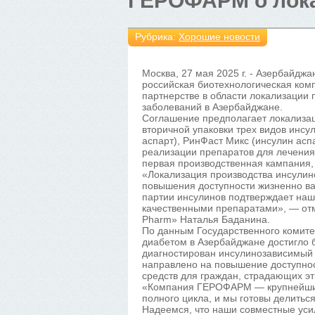
ГЕРОФАРМ о лока
Рубрика:
Хорошие новости
Москва, 27 мая 2025 г. - Азербайдж
российская биотехнологическая ко
партнерстве в области локализации
заболеваний в Азербайджане.
Соглашение предполагает локализа
вторичной упаковки трех видов инсу
аспарт), РинФаст Микс (инсулин асп
реализации препаратов для лечения
первая производственная кампания,
«Локализация производства инсулин
повышения доступности жизненно ва
партии инсулинов подтверждает наш
качественными препаратами», — отм
Pharm» Наталья Баданина.
По данным Государственного комитет
диабетом в Азербайджане достигло б
диагностирован инсулинозависимый 
направлено на повышение доступно
средств для граждан, страдающих э
«Компания ГЕРОФАРМ — крупнейший
полного цикла, и мы готовы делиться
Надеемся, что наши совместные уси