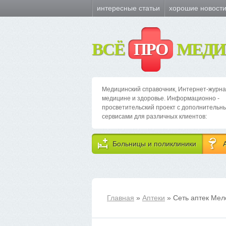
интересные статьи
хорошие новост
ВСЁ
ПРО
МЕДИ
Медицинский справочник, Интернет-журна
медицине и здоровье. Информационно -
просветительский проект с дополнительн
сервисами для различных клиентов:
Больницы и поликлиники
Главная
»
Аптеки
» Сеть аптек Мел