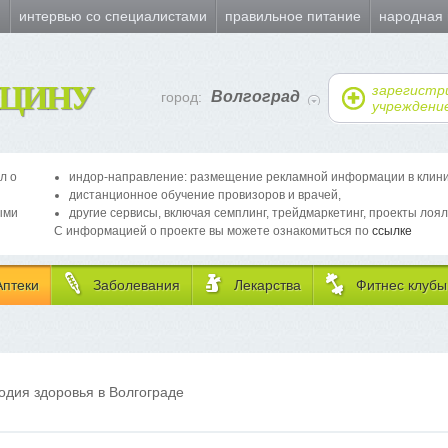
и
интервью со специалистами
правильное питание
народная
ЦИНУ
зарегистр
Волгоград
город:
учреждени
л о
индор-направление: размещение рекламной информации в клиника
дистанционное обучение провизоров и врачей,
ыми
другие сервисы, включая семплинг, трейдмаркетинг, проекты лоял
С информацией о проекте вы можете ознакомиться по
ссылке
Аптеки
Заболевания
Лекарства
Фитнес клубы
одия здоровья в Волгограде