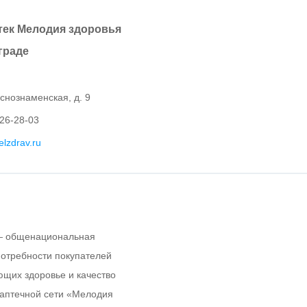
тек Мелодия здоровья
граде
аснознаменская, д. 9
 26-28-03
lzdrav.ru
 — общенациональная
потребности покупателей
ющих здоровье и качество
 аптечной сети «Мелодия