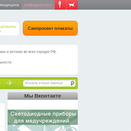
 медицина
инфодиагност
ировать
Санпросвет плакаты
е
х и аптеках во всех городах РФ,
ьности.
Мы Вконтакте