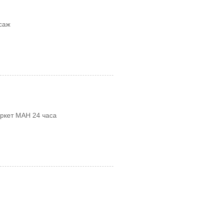
саж
аркет МАН 24 часа