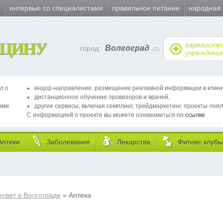
и
интервью со специалистами
правильное питание
народная
ЦИНУ
зарегистр
Волгоград
город:
учреждени
л о
индор-направление: размещение рекламной информации в клиника
дистанционное обучение провизоров и врачей,
ыми
другие сервисы, включая семплинг, трейдмаркетинг, проекты лоял
С информацией о проекте вы можете ознакомиться по
ссылке
Аптеки
Заболевания
Лекарства
Фитнес клубы
есвет в Волгограде
» Аптека