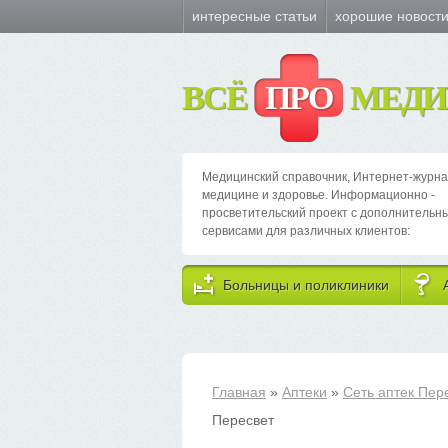
интересные статьи
хорошие новост
ВСЁ
ПРО
МЕДИ
Медицинский справочник, Интернет-журна
медицине и здоровье. Информационно -
просветительский проект с дополнительн
сервисами для различных клиентов:
Больницы и поликлиники
Главная
»
Аптеки
»
Сеть аптек Пер
Пересвет