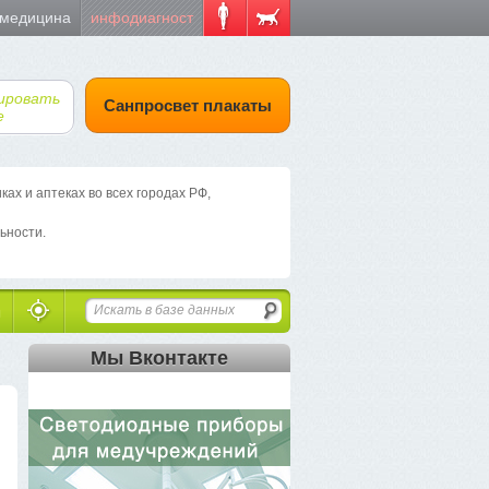
 медицина
инфодиагност
ировать
Санпросвет плакаты
е
х и аптеках во всех городах РФ,
ьности.
Мы Вконтакте