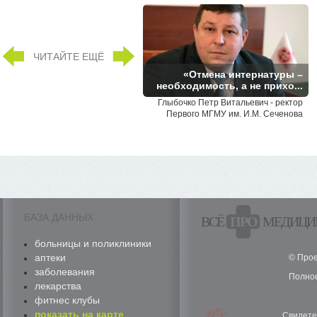
ЧИТАЙТЕ ЕЩЁ
«Отмена интернатуры –
необходимость, а не прихо...
Глыбочко Петр Витальевич - ректор
Первого МГМУ им. И.М. Сеченова
БАЗА ДАННЫХ
ВСЁ
ПРО
МЕДИЦИ
больницы и поликлиники
аптеки
© Прое
заболевания
Полное
лекарства
фитнес клубы
показать на карте
Свидете