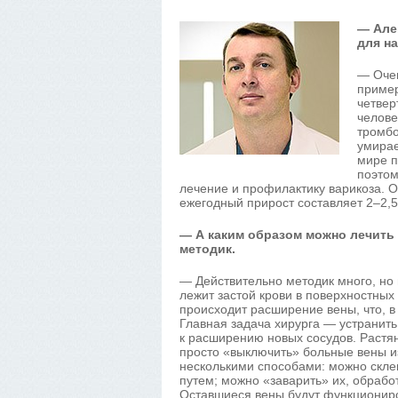
— Але
для н
— Очен
пример
четвер
челове
тромбо
умирае
мире п
поэтом
лечение и профилактику варикоза. О
ежегодный прирост составляет 2–2,
— А каким образом можно лечить 
методик.
— Действительно методик много, но
лежит застой крови в поверхностных 
происходит расширение вены, что, в
Главная задача хирурга — устранить 
к расширению новых сосудов. Растя
просто «выключить» больные вены и
несколькими способами: можно скле
путем; можно «заварить» их, обрабо
Оставшиеся вены будут функциониро