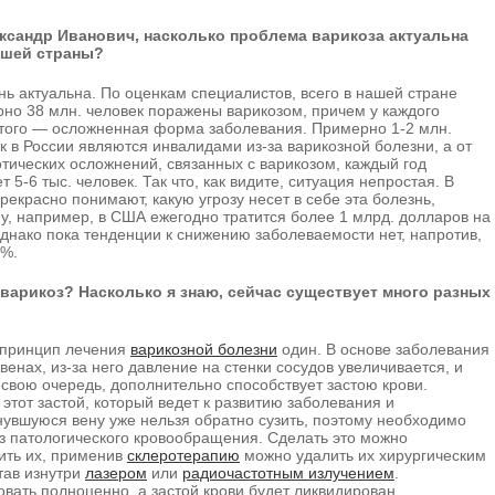
ксандр Иванович, насколько проблема варикоза актуальна
ашей страны?
ь актуальна. По оценкам специалистов, всего в нашей стране
но 38 млн. человек поражены варикозом, причем у каждого
того — осложненная форма заболевания. Примерно 1-2 млн.
к в России являются инвалидами из-за варикозной болезни, а от
тических осложнений, связанных с варикозом, каждый год
т 5-6 тыс. человек. Так что, как видите, ситуация непростая. В
рекрасно понимают, какую угрозу несет в себе эта болезнь,
у, например, в США ежегодно тратится более 1 млрд. долларов на
днако пока тенденции к снижению заболеваемости нет, напротив,
5%.
варикоз? Насколько я знаю, сейчас существует много разных
 принцип лечения
варикозной болезни
один. В основе заболевания
венах, из-за него давление на стенки сосудов увеличивается, и
 свою очередь, дополнительно способствует застою крови.
этот застой, который ведет к развитию заболевания и
нувшуюся вену уже нельзя обратно сузить, поэтому необходимо
з патологического кровообращения. Сделать это можно
ить их, применив
склеротерапию
можно удалить их хирургическим
тав изнутри
лазером
или
радиочастотным излучением
.
вать полноценно, а застой крови будет ликвидирован.