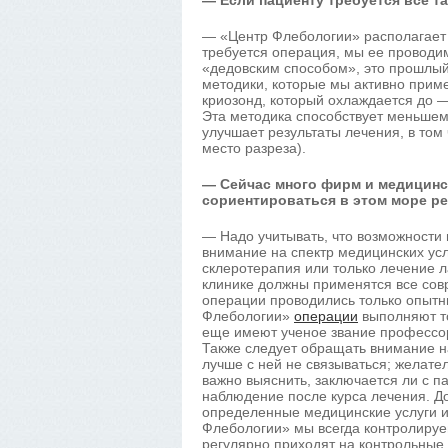
— Если пациенту требуется все т
— «Центр Флебологии» располагает
требуется операция, мы ее проводим
«дедовским способом», это прошлый
методики, которые мы активно прим
криозонд, который охлаждается до — 
Эта методика способствует меньшем
улучшает результаты лечения, в том 
место разреза).
— Сейчас много фирм и медицинск
сориентироваться в этом море р
— Надо учитывать, что возможности
внимание на спектр медицинских усл
склеротерапия или только лечение 
клинике должны применятся все сов
операции проводились только опытн
Флебологии»
операции
выполняют то
еще имеют ученое звание профессор
Также следует обращать внимание на
лучше с ней не связываться; желате
важно выяснить, заключается ли с 
наблюдение после курса лечения. До
определенные медицинские услуги и 
Флебологии» мы всегда контролируе
регулярно приходят на контрольные 