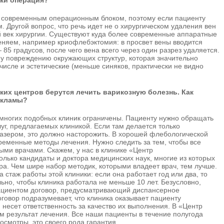
аки операция?
 современным операционным блоком, поэтому если пациенту
. Другой вопрос, что речь идет не о хирургическом удаления вен
 век хирургии. Существуют куда более современные аппаратные
еняем, например криофлебэктомия: в просвет вены вводится
85 градусов, после чего вена всего через один разрез удаляется.
у повреждению окружающих структур, которая значительно
числе и эстетические (меньше синяков, практически не видно
их центров берутся лечить варикозную болезнь. Как
екламы?
 многих подобных клиник ограничены. Пациенту нужно обращать
уг, предлагаемых клиникой. Если там делается только
лазером, это должно насторожить. В хорошей флебологической
ременные методы лечения. Нужно следить за тем, чтобы все
ыми врачами. Скажем, у нас в клинике «Центр
лько кандидаты и доктора медицинских наук, многие из которых
а. Чем шире набор методик, которыми владеет врач, тем лучше.
 стаж работы этой клиники: если она работает год или два, то
льно, чтобы клиника работала не меньше 10 лет. Безусловно,
пациентом договор, предусматривающий диспансерное
говор подразумевает, что клиника оказывает пациенту
несет ответственность за качество их выполнения. В «Центр
м результат лечения. Все наши пациенты в течение полугода
осмотры, это своего рода гарантия.