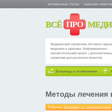
интересные статьи
хорошие новост
ВСЁ
ПРО
МЕДИ
Медицинский справочник, Интернет-журна
медицине и здоровье. Информационно -
просветительский проект с дополнительн
сервисами для различных клиентов:
Больницы и поликлиники
Методы лечения 
Рубрика:
Интервью со специалистами