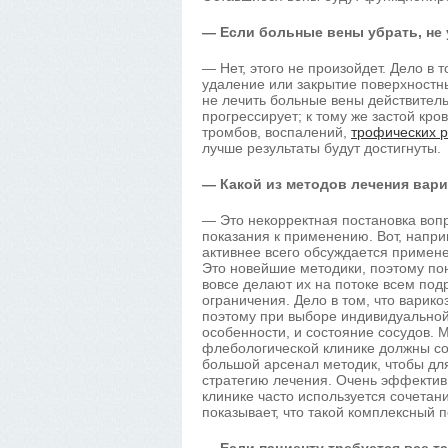
— Если больные вены убрать, не 
— Нет, этого не произойдет. Дело в 
удаление или закрытие поверхностны
не лечить больные вены действитель
прогрессирует; к тому же застой кро
тромбов, воспалений,
трофических р
лучше результаты будут достигнуты.
— Какой из методов лечения вар
— Это некорректная постановка вопр
показания к применению. Вот, напр
активнее всего обсуждается примен
Это новейшие методики, поэтому пон
вовсе делают их на потоке всем под
ограничения. Дело в том, что варик
поэтому при выборе индивидуальной 
особенности, и состояние сосудов.
флебологической клинике должны со
большой арсенал методик, чтобы дл
стратегию лечения. Очень эффектив
клинике часто используется сочета
показывает, что такой комплексный 