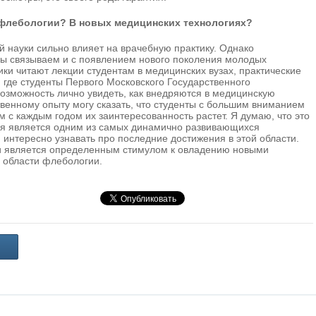
е флебологии? В новых медицинских технологиях?
 науки сильно влияет на врачебную практику. Однако
ы связываем и с появлением нового поколения молодых
ки читают лекции студентам в медицинских вузах, практические
, где студенты Первого Московского Государственного
озможность лично увидеть, как внедряются в медицинскую
твенному опыту могу сказать, что студенты с большим вниманием
м с каждым годом их заинтересованность растет. Я думаю, что это
гия является одним из самых динамично развивающихся
интересно узнавать про последние достижения в этой области.
ми является определенным стимулом к овладению новыми
в области флебологии.