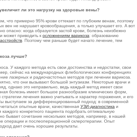
увеличит ли это нагрузку на здоровые вены?
том, что примерно 95% крови оттекает по глубоким венам, поэтому
х вен не нарушает кровообращения, а только улучшает его. А вот
но опасно: когда образуется застой крови, болезнь неизбежно
ви может приводить к
осложнениям варикоза
: образованию
асстройств
. Поэтому чем раньше будет начато лечение, тем
икоза лучше?
оса. У каждого метода есть свои достоинства и недостатки, свои
имер, сейчас на международных флебологических конференциях
ение лазерных и радиочастотных методов при лечении варикоза.
ятно, что они вызывают большой энтузиазм. Некоторые врачи и
ряд, однако это неправильно, ведь каждый метод имеет свои
озная болезнь имеет большое разнообразие клинических форм,
стратегии лечения важно учитывать и характер поражения, и его
 Мы выступаем за дифференцированный подход: в современной
четаться опытные врачи, качественная
УЗИ-диагностика
и
я каждого конкретного пациента подобрать оптимальную
но бывает сочетание нескольких методов, например, в нашей
ние операции и послеоперационной склеротерапии. Опыт
подход дает очень хорошие результаты.