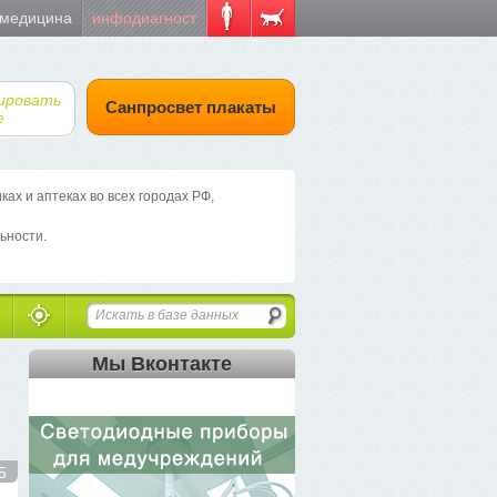
 медицина
инфодиагност
ировать
Санпросвет плакаты
е
х и аптеках во всех городах РФ,
ьности.
Мы Вконтакте
5