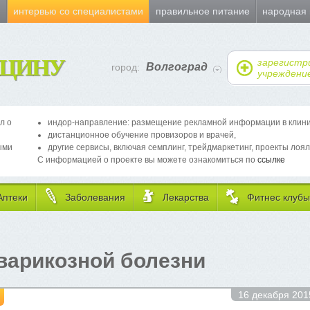
и
интервью со специалистами
правильное питание
народная
ЦИНУ
зарегистр
Волгоград
город:
учреждени
л о
индор-направление: размещение рекламной информации в клиника
дистанционное обучение провизоров и врачей,
ыми
другие сервисы, включая семплинг, трейдмаркетинг, проекты лоял
С информацией о проекте вы можете ознакомиться по
ссылке
Аптеки
Заболевания
Лекарства
Фитнес клубы
варикозной болезни
16 декабря 201