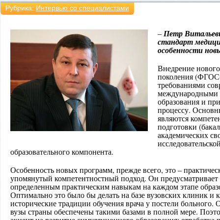
Рубрика:
Интервью со специалистами
Петр Витальеви
–
стандарт медици
особенности нов
Внедрение нового 
поколения (ФГОС-
требованиями сов
международными 
образования и пр
процессу. Основ
являются компете
подготовки (бакал
академических сво
исследова
тельской
образовательного компонента.
Особенность новых программ, прежде всего, это – практическ
упомянутый компетентностный подход. Он предусматривает о
определенным практическим навыкам на каждом этапе образо
Оптимально это было бы делать на базе вузовских клиник и к
исторические традиции обучения врача у постели больного.
вузы страны обеспечены такими базами в полной мере. Поэто
акцент на развитие симуляционного образования: отработка 