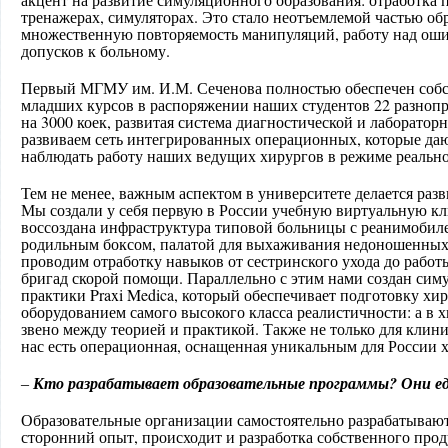
тренажерах, симуляторах. Это стало неотъемлемой частью об
множественную повторяемость манипуляций, работу над оши
допусков к больному.
Первый МГМУ им. И.М. Сеченова полностью обеспечен собс
младших курсов в распоряжении наших студентов 22 разноп
на 3000 коек, развитая система диагностической и лаборато
развиваем сеть интегрированных операционных, которые д
наблюдать работу наших ведущих хирургов в режиме реальн
Тем не менее, важным аспектом в университете делается раз
Мы создали у себя первую в России учебную виртуальную кл
воссоздана инфраструктура типовой больницы с реанимобил
родильным боксом, палатой для выхаживания недоношенных 
проводим отработку навыков от сестринского ухода до работ
бригад скорой помощи. Параллельно с этим нами создан си
практики Praxi Medica, который обеспечивает подготовку хир
оборудованием самого высокого класса реалистичности: а в 
звено между теорией и практикой. Также не только для клини
нас есть операционная, оснащенная уникальным для России х
Кто разрабатывает образовательные программы? Они ед
–
Образовательные организации самостоятельно разрабатываю
сторонний опыт, происходит и разработка собственного прод