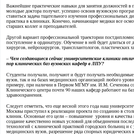
Важнейшие практические навыки для занятия должностей в 
молодые доктора получат, успешно освоив вузовскую програ
ставиться задача тщательного изучения профессиональных д
практика в клиниках. Конечно, начинающие медики все осмо
старших коллег и преподавателей.
Другой вариант профессиональной траектории постдипломно
поступление в ординатуру. Обучение в ней будет длиться от дв
хирургов, нейрохирургов, трансплантологов
, пластических х
Чем создающиеся сейчас университетские клиники отли
–
пор клинических баз вузовских кафедр в ЛПУ?
Студенты получали, получают и будут получать необходимые
вузов, так и на базах медицинских организаций любого уровн
примеру, при наличии в Первом МГМУ им. И.М. Сеченова с
Клинического центра почти 90 наших кафедр работают на ба
здравоохранения.
Следует отметить, что еще весной этого года наш университ
Москвы приступил к реализации проекта по созданию в сто
клиник. Основные его цели – повышение уровня и качеств
создание качественно новых условий для объединения посл
технологий с клинической практикой городских больниц и с
медицинских вузов, разрешение ряда спорных юридических 