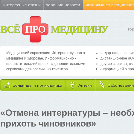
интересные статьи
хорошие новости
интервью со специалис
ВСЁ
ПРО
МЕДИЦИНУ
го
Медицинский справочник, Интернет-журнал о
индор-направление
медицине и здоровье. Информационно -
дистанционное обу
просветительский проект с дополнительными
другие сервисы, вк
сервисами для различных клиентов:
С информацией о про
Больницы и поликлиники
Аптеки
Заболевания
«Отмена интернатуры – необх
прихоть чиновников»