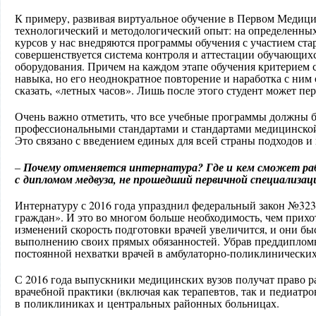
К примеру, развивая виртуальное обучение в Первом Медиц
технологический и методологический опыт: на определенных
курсов у нас внедряются программы обучения с участием ста
совершенствуется система контроля и аттестации обучающихс
оборудования. Причем на каждом этапе обучения критерием 
навыка, но его неоднократное повторение и наработка с ним 
сказать, «летных часов». Лишь после этого студент может пе
Очень важно отметить, что все учебные программы должны 
профессиональным
и стандартами и стандартами медицинско
Это связано с введением единых для всей страны подходов и
Почему отменяется интернатура? Где и кем сможет ра
–
с дипломом медвуза, не прошедший первичной специализац
Интернатуру с 2016 года упразднил федеральный закон №323
граждан». И это во многом больше необходимость, чем прих
изменений скорость подготовки врачей увеличится, и они бы
выполнению своих прямых обязанностей. Убрав преддипломн
постоянной нехватки врачей в амбулаторно-поли
клинических
С 2016 года выпускники медицинских вузов получат право ра
врачебной практики (включая как терапевтов, так и педиатр
в поликлиниках и центральных районных больницах.