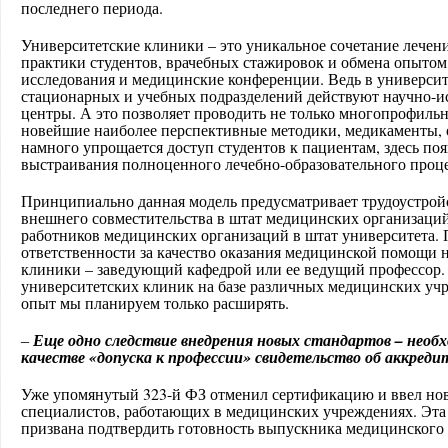
последнего периода.
Университетские клиники – это уникальное сочетание лечени
практики студентов, врачебных стажировок и обмена опытом
исследования и медицинские конференции. Ведь в универси
стационарных и учебных подразделений действуют научно-и
центры. А это позволяет проводить не только многопрофильн
новейшие наиболее перспективные методики, медикаменты, 
намного упрощается доступ студентов к пациентам, здесь по
выстраивания полноценного лечебно-образова
тельного проце
Принципиально данная модель предусматривает трудоустройс
внешнего совместительства в штат медицинских организаций
работников медицинских организаций в штат университета. 
ответственности за качество оказания медицинской помощи 
клиники – заведующий кафедрой или ее ведущий профессор. 
университетских клиник на базе различных медицинских уч
опыт мы планируем только расширять.
Еще одно следствие внедрения новых стандартов – необх
–
качестве «допуска к профессии» свидетельство об аккред
Уже упомянутый 323-й ФЗ отменил сертификацию и ввел нов
специалистов, работающих в медицинских учреждениях. Эта 
призвана подтвердить готовность выпускника медицинского в