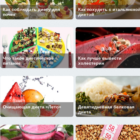
Как соблюдать диету для
Как похудеть с итальянско
почек
диетой
Что такое диетическое
Как лучше вывести
питание
холестерин
Очищающая диета «Лето»
Девятидневная белковая
диета