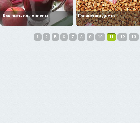
Как пить сок свеклы
Гречневая диета
1
2
5
6
7
8
9
10
11
12
13