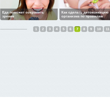
Еда поможет сохранить
Как сделать детоксикацию
зрение
организма по правилам
1
2
3
4
5
6
7
8
9
10
11